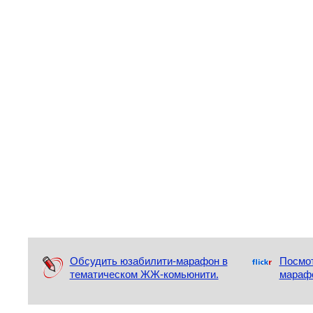
Обсудить юзабилити-марафон в
Посмот
тематическом ЖЖ-комьюнити.
марафо