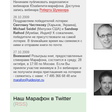
Начинаем публиковать видеозаписи
вебинаров Юзабилити-марафона. Доступна
запись вебинара
Роберта Шумахера
.
28.10.2009
Поздравляем победителей лотереи:
Светлану Чистякову
(Харьков, Украина),
Michael Seidel
(Милуоки США) и
Sandeep
Rathod
(Мумбаи, Индия)! К сожалению,
победители не присутствовали на самой
лотерее. В ближайшее время мы свяжемся с
ними и отправим книги по почте.
27.10.2009
Внимание!
Розыгрыш книг, предоставленных
спикерами Марафона, состоится в среду, 28
октября, в 17:00 по Москве. Если Вы
приняли участие минимум в 3-х вебинарах и
не получили вчера приглашения на лотерею
- свяжитесь с нами: +7 495 366 68 48 или
marafon@uidesign.ru
.
Наш Марафон в Twitter
(
RSS
)